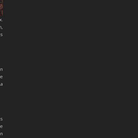
x.
n,
ns
on
ce
La
es
de
in