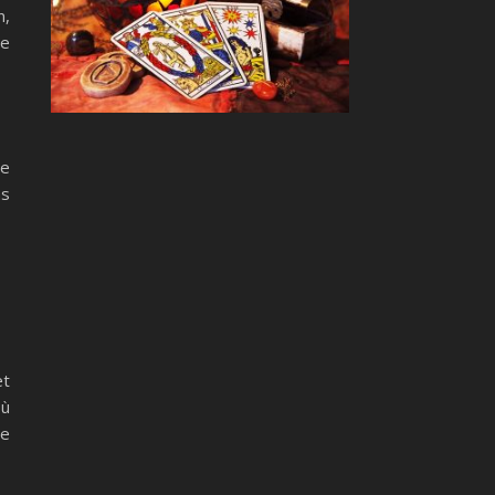
n,
ge
re
ns
et
où
re